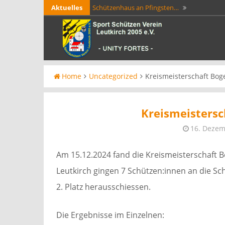
Skip
Aktuelles
Schützenhaus an Pfingsten…
to
Int. Jagdturnier der…
Am Sonntag den 12.04
content
Wäldern…
1. Schwarzenborner Bogenjagd…
Am 28. u
Schwarzenborn/Hessen statt. Das 2-Tages-S
Weisswurstfrühstück der Bogenschützen
Home
Uncategorized
Kreismeisterschaft Boge
der Feiertage auf Karsamstag 4. April 2026 vo
SOMMERPAUSE
Das Schützenhaus bleibt 
Kreismeistersc
16. Dezem
Am 15.12.2024 fand die Kreismeisterschaft B
Leutkirch gingen 7 Schützen:innen an die Sch
2. Platz herausschiessen.
Die Ergebnisse im Einzelnen: