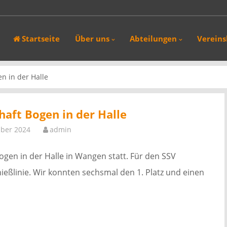
.2026 fand in Wolfegg das 16. Int. Jagdturnier der SG-Tell statt. In den
Startseite
Über uns
Abteilungen
Verein
nd 29. März 2026 fand die 1. Schwarzenborner Bogenjagd in
ternturnier wurde…
Wir haben das nächste Bogenschiessen mit Weisswurstfrühstück aufgrund
n in der Halle
rverlegt. Es gibt aus…
vom 02.08. - 30.08.2026 geschlossen.
haft Bogen in der Halle
ber 2024
admin
ogen in der Halle in Wangen statt. Für den SSV
ießlinie. Wir konnten sechsmal den 1. Platz und einen