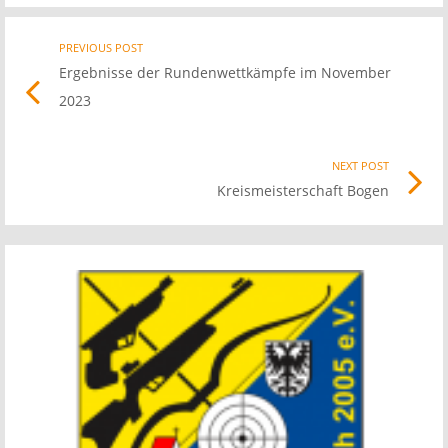
Post
PREVIOUS POST
Previo
Ergebnisse der Rundenwettkämpfe im November
post
navigation
2023
link
NEXT POST
Nex
Kreismeisterschaft Bogen
Pos
link