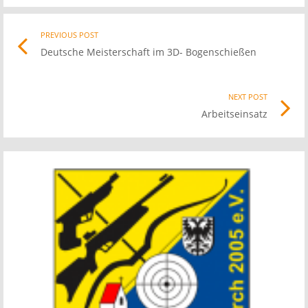
Post
PREVIOUS POST
Previo
Deutsche Meisterschaft im 3D- Bogenschießen
post
navigation
link
NEXT POST
Nex
Arbeitseinsatz
Pos
link