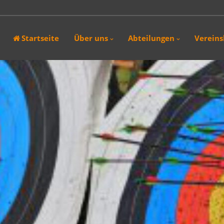
.2026 fand in Wolfegg das 16. Int. Jagdturnier der SG-Tell statt. In den
Startseite
Über uns
Abteilungen
Verein
nd 29. März 2026 fand die 1. Schwarzenborner Bogenjagd in
ternturnier wurde…
Wir haben das nächste Bogenschiessen mit Weisswurstfrühstück aufgrund
rverlegt. Es gibt aus…
vom 02.08. - 30.08.2026 geschlossen.