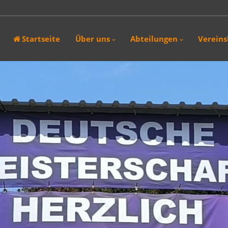
.2026 fand in Wolfegg das 16. Int. Jagdturnier der SG-Tell statt. In den
Startseite
Über uns
Abteilungen
Verein
nd 29. März 2026 fand die 1. Schwarzenborner Bogenjagd in
ternturnier wurde…
Wir haben das nächste Bogenschiessen mit Weisswurstfrühstück aufgrund
rverlegt. Es gibt aus…
vom 02.08. - 30.08.2026 geschlossen.