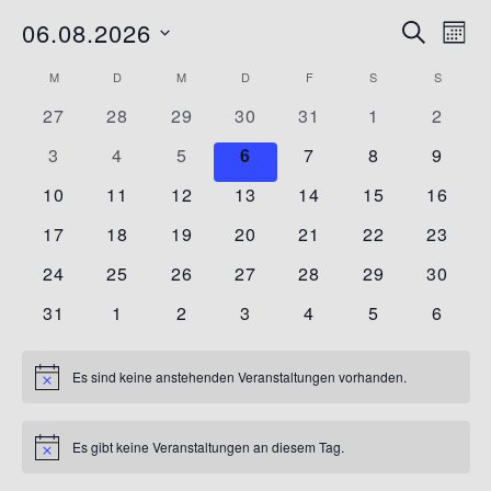
06.08.2026
SUCHE
Vera
Veranst
MON
Datum
Ansi
M
MONTAG
D
DIENSTAG
M
MITTWOCH
D
DONNERSTAG
F
FREITAG
S
SAMSTAG
S
SONNT
Suche
Kalender
wählen.
Navi
0
0
0
0
0
0
0
27
28
29
30
31
1
2
und
von
Veranstaltungen
Veranstaltungen
Veranstaltungen
Veranstaltungen
Veranstaltungen
Veranstaltun
Verans
0
0
0
0
0
0
0
3
4
5
6
7
8
9
Ansichte
Veranstaltungen
Veranstaltungen
Veranstaltungen
Veranstaltungen
Veranstaltungen
Veranstaltungen
Veranstaltun
Verans
0
0
0
0
0
0
0
10
11
12
13
14
15
16
Veranstaltungen
Veranstaltungen
Veranstaltungen
Veranstaltungen
Veranstaltungen
Veranstaltung
Navigati
Verans
0
0
0
0
0
0
0
17
18
19
20
21
22
23
Veranstaltungen
Veranstaltungen
Veranstaltungen
Veranstaltungen
Veranstaltungen
Veranstaltung
Verans
0
0
0
0
0
0
0
24
25
26
27
28
29
30
Veranstaltungen
Veranstaltungen
Veranstaltungen
Veranstaltungen
Veranstaltungen
Veranstaltung
Verans
0
0
0
0
0
0
0
31
1
2
3
4
5
6
Veranstaltungen
Veranstaltungen
Veranstaltungen
Veranstaltungen
Veranstaltungen
Veranstaltun
Verans
Es sind keine anstehenden Veranstaltungen vorhanden.
Hinweis
Es gibt keine Veranstaltungen an diesem Tag.
Hinweis