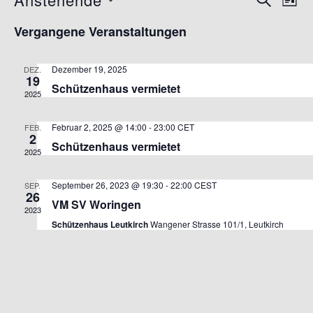
Vera
Veranst
LISTE
Datum
Ansi
Vergangene Veranstaltungen
Suche
wählen.
Navi
und
Dezember 19, 2025
DEZ.
19
Schützenhaus vermietet
Ansichte
2025
Navigati
Februar 2, 2025 @ 14:00
-
23:00
CET
FEB.
2
Schützenhaus vermietet
2025
September 26, 2023 @ 19:30
-
22:00
CEST
SEP.
26
VM SV Woringen
2023
Schützenhaus Leutkirch
Wangener Strasse 101/1, Leutkirch