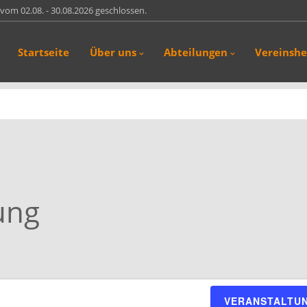
vom 02.08. - 30.08.2026 geschlossen.
Startseite
Über uns
Abteilungen
Vereinsh
.2026 fand in Wolfegg das 16. Int. Jagdturnier der SG-Tell statt. In den
nd 29. März 2026 fand die 1. Schwarzenborner Bogenjagd in
ternturnier wurde…
Wir haben das nächste Bogenschiessen mit Weisswurstfrühstück aufgrund
rverlegt. Es gibt aus…
ung
VERANSTALTU