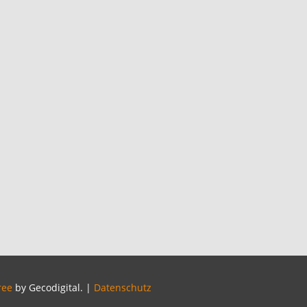
ree
by Gecodigital.
|
Datenschutz