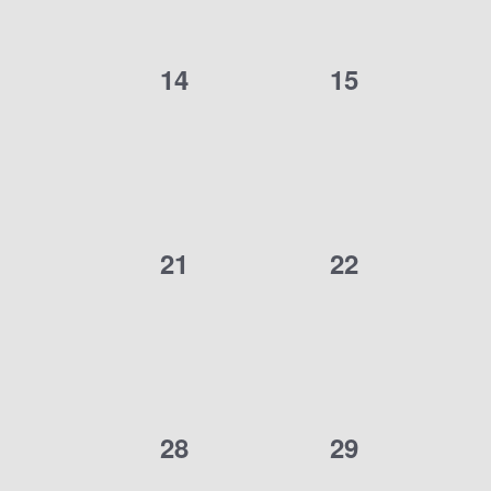
0
0
14
15
Veranstaltungen,
Veranstaltun
0
0
21
22
Veranstaltungen,
Veranstaltun
0
0
28
29
Veranstaltungen,
Veranstaltun